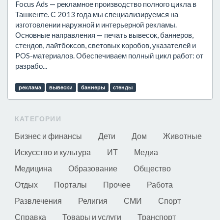
Focus Ads — рекламное производство полного цикла в
Ташкенте. С 2013 года мы специализируемся на
изготовлении наружной и интерьерной рекламы.
Основные направления — печать вывесок, баннеров,
стендов, лайтбоксов, световых коробов, указателей и
POS-материалов. Обеспечиваем полный цикл работ: от
разрабо...
реклама
вывески
баннеры
стенды
КАТЕГОРИИ
Бизнес и финансы
Дети
Дом
Животные
Искусство и культура
ИТ
Медиа
Медицина
Образование
Общество
Отдых
Порталы
Прочее
Работа
Развлечения
Религия
СМИ
Спорт
Справка
Товары и услуги
Транспорт