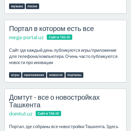
музыка
песни
Портал в котором есть все
mega-portal.uz
Сайт в TAS-IX
Сайт где каждый день публикуются игры/приложение
для телефона/компьютера. Очень часто публикуются
новости про иновации
игры
приложение
новости
порталы
Домтут - все о новостройках
Ташкента
domtut.uz
Сайт в TAS-IX
Портал, где собраны все новостройки Ташкента. Здесь