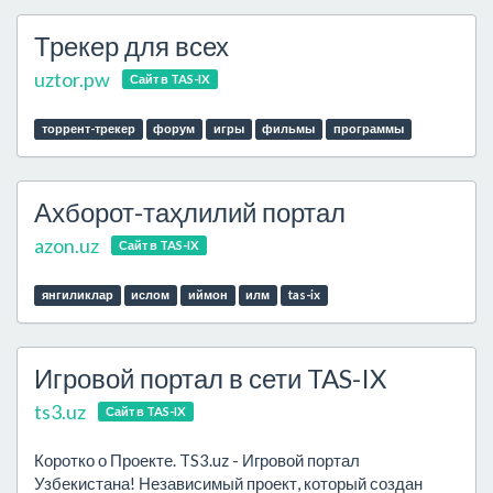
Трекер для всех
uztor.pw
Сайт в TAS-IX
торрент-трекер
форум
игры
фильмы
программы
Ахборот-таҳлилий портал
azon.uz
Сайт в TAS-IX
янгиликлар
ислом
иймон
илм
tas-ix
Игровой портал в сети TAS-IX
ts3.uz
Сайт в TAS-IX
Коротко о Проекте. TS3.uz - Игровой портал
Узбекистана! Независимый проект, который создан