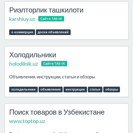
Риэлторлик ташкилоти
karshiuy.uz
Сайт в TAS-IX
e-коммерция
доски объявлений
Холодильники
holodilnik.uz
Сайт в TAS-IX
Объявления, инструкции, статьи и обзоры
холодильники
объявления
инструкции
статьи
обзоры
Поиск товаров в Узбекистане
www.toptop.uz