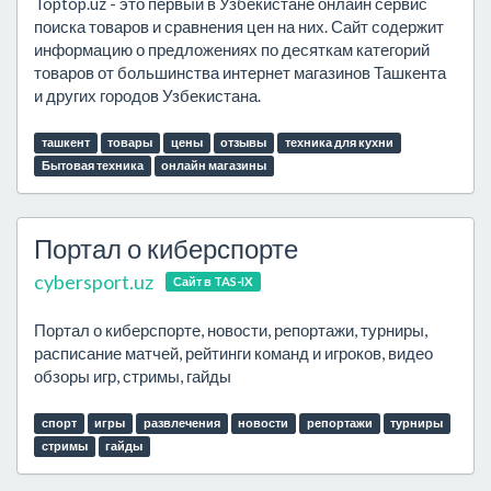
Toptop.uz - это первый в Узбекистане онлайн сервис
поиска товаров и сравнения цен на них. Сайт содержит
информацию о предложениях по десяткам категорий
товаров от большинства интернет магазинов Ташкента
и других городов Узбекистана.
ташкент
товары
цены
отзывы
техника для кухни
Бытовая техника
онлайн магазины
Портал о киберспорте
cybersport.uz
Сайт в TAS-IX
Портал о киберспорте, новости, репортажи, турниры,
расписание матчей, рейтинги команд и игроков, видео
обзоры игр, стримы, гайды
спорт
игры
развлечения
новости
репортажи
турниры
стримы
гайды