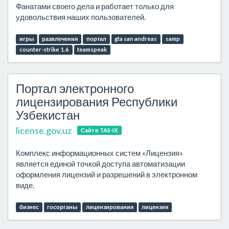
Фанатами своего дела и работает только для
удовольствия наших пользователей.
игры
развлечения
портал
gta san andreas
samp
counter-strike 1.6
teamspeak
Портал электронного
лицензирования Республики
Узбекистан
license.gov.uz
Сайт в TAS-IX
Комплекс информационных систем «Лицензия»
является единой точкой доступа автоматизации
оформления лицензий и разрешений в электронном
виде.
бизнес
госорганы
лицензирования
лицензия