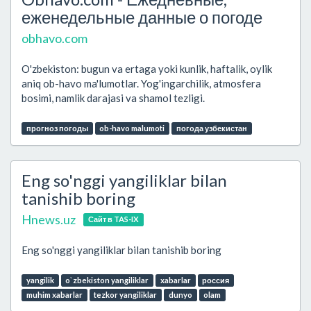
еженедельные данные о погоде
obhavo.com
O'zbekiston: bugun va ertaga yoki kunlik, haftalik, oylik
aniq ob-havo ma'lumotlar. Yog'ingarchilik, atmosfera
bosimi, namlik darajasi va shamol tezligi.
прогноз погоды
ob-havo malumoti
погода узбекистан
Eng so'nggi yangiliklar bilan
tanishib boring
Hnews.uz
Сайт в TAS-IX
Eng so'nggi yangiliklar bilan tanishib boring
yangilik
o`zbekiston yangiliklar
xabarlar
россия
muhim xabarlar
tezkor yangiliklar
dunyo
olam