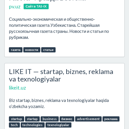
pv.uz
Сайт в TAS-IX
Социально-экономическая и общественно-
политическая газета Узбекистана. Старейшая
русскоязычная газета страны. Новости и статьи по
рубрикам.
газета
новости
статьи
LIKE IT — startap, biznes, reklama
va texnologiyalar
likeit.uz
Biz startap, biznes, reklama va texnologiyalar haqida
o‘zbekcha yozamiz.
startup
startap
business
бизнес
advertisement
реклама
tech
technologies
texnologiyalar