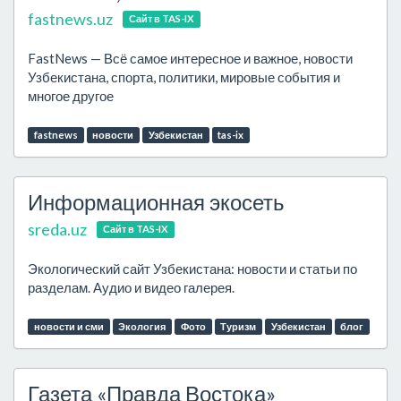
fastnews.uz
Сайт в TAS-IX
FastNews — Всё самое интересное и важное, новости
Узбекистана, спорта, политики, мировые события и
многое другое
fastnews
новости
Узбекистан
tas-ix
Информационная экосеть
sreda.uz
Сайт в TAS-IX
Экологический сайт Узбекистана: новости и статьи по
разделам. Аудио и видео галерея.
новости и сми
Экология
Фото
Туризм
Узбекистан
блог
Газета «Правда Востока»