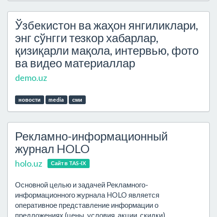
Ўзбекистон ва жаҳон янгиликлари,
энг сўнгги тезкор хабарлар,
қизиқарли мақола, интервью, фото
ва видео материаллар
demo.uz
новости
media
сми
Рекламно-информационный
журнал HOLO
holo.uz
Сайт в TAS-IX
Основной целью и задачей Рекламного-
информационного журнала HOLO является
оперативное представление информации о
предложениях (цены, условия, акции, скидки)