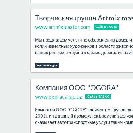
Творческая группа Artmix ma
www.artmixmaster.com
Сайт в TAS-IX
Мы предлагаем услуги по оформлению домов и о
копий известных художников в области живопис
ваших родных и друзей в самые дорогие и знаме
архитектура
Компания ООО "OGORA"
www.ogoracargo.uz
Сайт в TAS-IX
Компания ООО “OGORA” занимается грузоперево
2001г. и за данный промежуток времени заслу
оказывает автотранспортные услуги таким компа