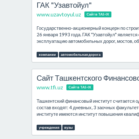
ГАК "Узавтойул"
www.uzavtoyul.uz
Сайт в TAS-IX
Государственно-акционерный концерн по строи
26 января 1993 года. ГАК "Узавтойул" является
эксплуатацию автомобильных дорог, мостов, объ
компании
автомобильная дорога
Сайт Ташкентского Финансово
www.tfi.uz
Сайт в TAS-IX
Ташкентский финансовый институт считается о
состав входят: 4 дневных, 3 заочных факультето
институте имеются институт повышения квалифи
учреждения
вузы