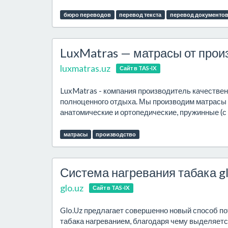
бюро переводов
перевод текста
перевод документо
LuxMatras — матрасы от прои
luxmatras.uz
Сайт в TAS-IX
LuxMatras - компания производитель качестве
полноценного отдыха. Мы производим матрасы н
анатомические и ортопедические, пружинные (с
матрасы
производство
Система нагревания табака g
glo.uz
Сайт в TAS-IX
Glo.Uz предлагает совершенно новый способ по
табака нагреванием, благодаря чему выделяетс