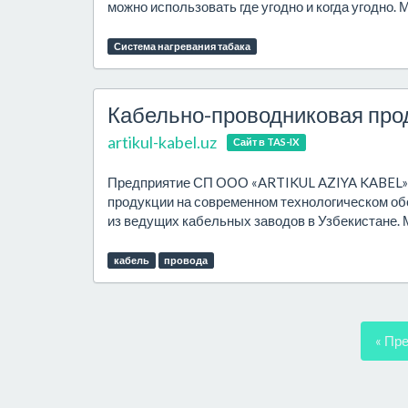
можно использовать где угодно и когда угодно. М
Система нагревания табака
Кабельно-проводниковая про
artikul-kabel.uz
Сайт в TAS-IX
Предприятие СП ООО «ARTIKUL AZIYA KABEL» 
продукции на современном технологическом об
из ведущих кабельных заводов в Узбекистане. 
кабель
провода
« Пр