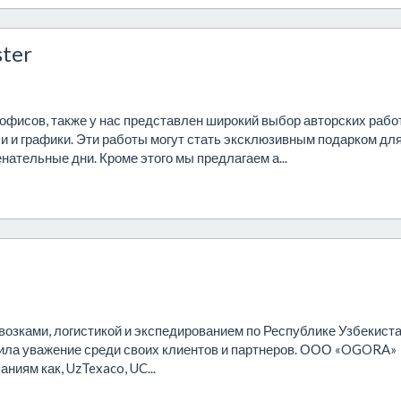
ster
фисов, также у нас представлен широкий выбор авторских рабо
и и графики. Эти работы могут стать эксклюзивным подарком дл
нательные дни. Кроме этого мы предлагаем а...
зками, логистикой и экспедированием по Республике Узбекиста
жила уважение среди своих клиентов и партнеров. ООО «OGORA»
ниям как, UzTexaco, UC...