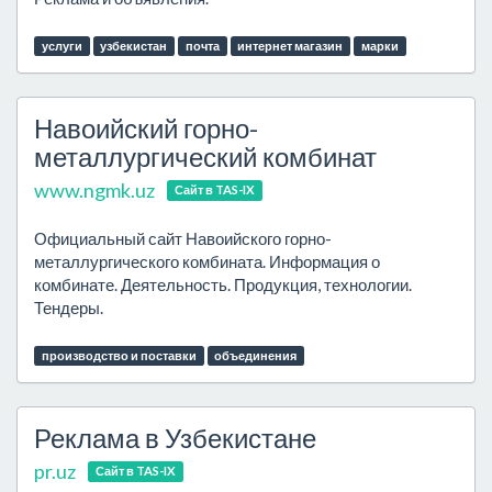
услуги
узбекистан
почта
интернет магазин
марки
Навоийский горно-
металлургический комбинат
www.ngmk.uz
Сайт в TAS-IX
Официальный сайт Навоийского горно-
металлургического комбината. Информация о
комбинате. Деятельность. Продукция, технологии.
Тендеры.
производство и поставки
объединения
Реклама в Узбекистане
pr.uz
Сайт в TAS-IX