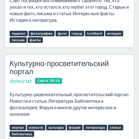
Сайт посвящен воспоминаниям о Ташкенте, тех, кто
уехал и тех, кто остался, кто любит этот город. Старые и
новые фото, письма и статьи. Интересные факты.
История и литература.
ташкент
фотографии
фото
город
toshkent
история
письма
факты
Культурно-просветительский
портал
ziyouz.uz
Сайт в TAS-IX
Культурно-развлекательный, просветительский портал.
Новости и статьи. Литература. Библиотека и
фотогалерея. Форум и многое другое интересное и
полезное.
портал
новости
культура
форум
литература
статьи
библиотека