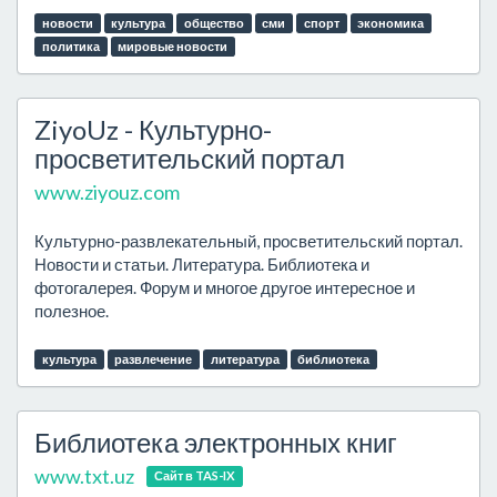
новости
культура
общество
сми
спорт
экономика
политика
мировые новости
ZiyoUz - Культурно-
просветительский портал
www.ziyouz.com
Культурно-развлекательный, просветительский портал.
Новости и статьи. Литература. Библиотека и
фотогалерея. Форум и многое другое интересное и
полезное.
культура
развлечение
литература
библиотека
Библиотека электронных книг
www.txt.uz
Сайт в TAS-IX