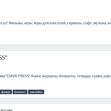
.uz! Фильмы, игры, игры для консолей, сериалы, софт, музыка, кн
SS"
ма "DAVR PRESS". Книги, журналы, блокноты, тетради, сумки, коро
флаер
блокнот
наклейка
одчик