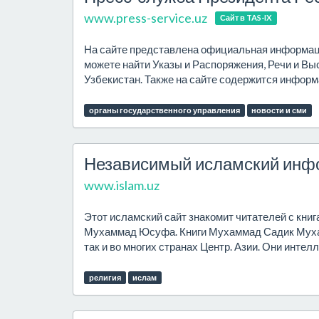
www.press-service.uz
Сайт в TAS-IX
На сайте представлена официальная информаци
можете найти Указы и Распоряжения, Речи и Вы
Узбекистан. Также на сайте содержится информ
органы государственного управления
новости и сми
Независимый исламский инф
www.islam.uz
Этот исламский сайт знакомит читателей с кни
Мухаммад Юсуфа. Книги Мухаммад Садик Мухам
так и во многих странах Центр. Азии. Они интел
религия
ислам