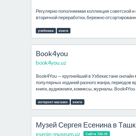
Регулярно пополняемая коллекция советской и 
вторичной переработки, бережно отсортирован
учебники
книги
Book4you
book4you.uz
Book4You — крупнейший в Узбекистане онлайн м
популярных изданий разного жанра, периодов в
книги, аудиокниги, комиксы, журналы. Book4You 
интернет-магазин
книги
Музей Сергея Есенина в Таш
esenin-museum.uz
Сайт в TAS-IX