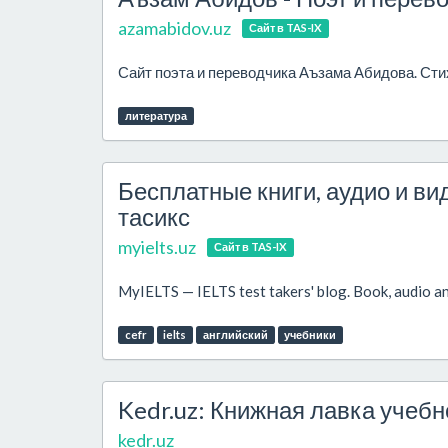
azamabidov.uz
Сайт в TAS-IX
Сайт поэта и переводчика Аъзама Абидова. Стих
литература
Бесплатные книги, аудио и вид
тасикс
myielts.uz
Сайт в TAS-IX
MyIELTS — IELTS test takers' blog. Book, audio a
cefr
ielts
английский
учебники
Kedr.uz: Книжная лавка учебн
kedr.uz