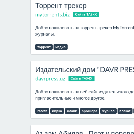
Торрент-трекер
mytorrents.biz
Сайт в TAS-IX
Добро пожаловать на торрент-трекер MyTorrents
журналы.
торрент
медиа
Издательский дом "DAVR PRE
davrpress.uz
Сайт в TAS-IX
Добро пожаловать на веб сайт издательского до
пригласительные и многое другое.
газета
бирка
бланк
брошюра
журнал
плакат
Аъзам Абидов - Поэт и перев