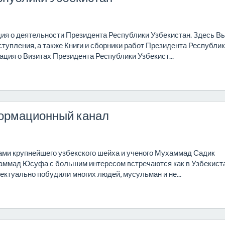
я о деятельности Президента Республики Узбекистан. Здесь В
ступления, а также Книги и сборники работ Президента Республи
ация о Визитах Президента Республики Узбекист...
ормационный канал
гами крупнейшего узбекского шейха и ученого Мухаммад Садик
мад Юсуфа с большим интересом встречаются как в Узбекиста
лектуально побудили многих людей, мусульман и не...