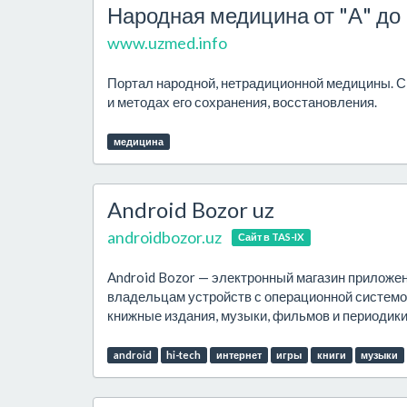
Народная медицина от "А" до 
www.uzmed.info
Портал народной, нетрадиционной медицины. Сп
и методах его сохранения, восстановления.
медицина
Android Bozor uz
androidbozor.uz
Сайт в TAS-IX
Android Bozor — электронный магазин приложен
владельцам устройств с операционной системо
книжные издания, музыки, фильмов и периодики. 
android
hi-tech
интернет
игры
книги
музыки