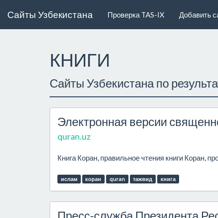
Сайты Узбекистана
Проверка TAS-IX
Добавить с
КНИГИ
Сайты Узбекистана по результ
Электронная версии священно
quran.uz
Книга Коран, правильное чтения книги Коран, пр
ислам
коран
quran
тажвид
книга
Пресс-служба Президента Ре