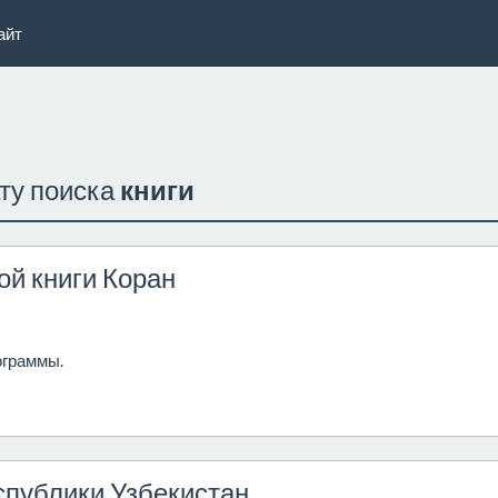
айт
ату поиска
книги
й книги Коран
ограммы.
спублики Узбекистан