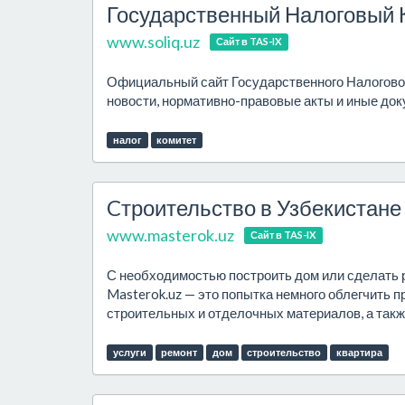
Государственный Налоговый 
www.soliq.uz
Сайт в TAS-IX
Официальный сайт Государственного Налоговог
новости, нормативно-правовые акты и иные док
налог
комитет
Cтроительство в Узбекистане
www.masterok.uz
Сайт в TAS-IX
С необходимостью построить дом или сделать р
Masterok.uz — это попытка немного облегчить 
строительных и отделочных материалов, а такж
услуги
ремонт
дом
строительство
квартира