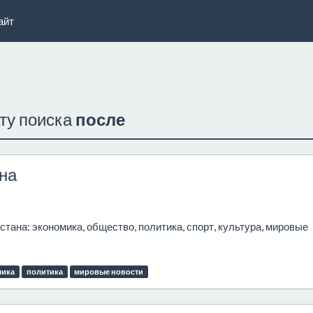
айт
ату поиска
после
ана
тана: экономика, общество, политика, спорт, культура, мировые
мика
политика
мировые новости