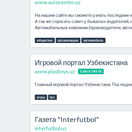
www.autocenter.uz
На нашем сайте вы сможете узнать последние 
А так же спросить совет у бывалых водителей,
Автомобильные компании (производители, автосал
общество
организации
автомобиль
Игровой портал Узбекистана
www.playboys.uz
Сайт в TAS-IX
Главный игровой портал Узбекистана. Последние 
игры
tps
Газета "Interfutbol"
interfutbol.uz