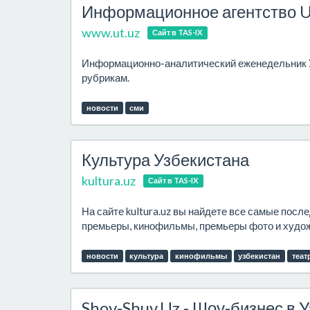
Информационное агентство U
www.ut.uz
Сайт в TAS-IX
Информационно-аналитический еженедельник У
рубрикам.
новости
сми
Культура Узбекистана
kultura.uz
Сайт в TAS-IX
На сайте kultura.uz вы найдете все самые посл
премьеры, кинофильмы, премьеры фото и художе
новости
культура
кинофильмы
узбекистан
теат
Shov-Shuv.Uz - Шоу-бизнес в 