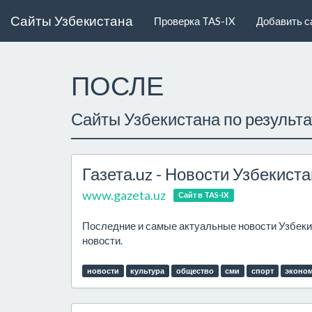
Сайты Узбекистана
Проверка TAS-IX
Добавить с
ПОСЛЕ
Сайты Узбекистана по результ
Газета.uz - Новости Узбекист
www.gazeta.uz
Сайт в TAS-IX
Последние и самые актуальные новости Узбекис
новости.
новости
культура
общество
сми
спорт
эконо