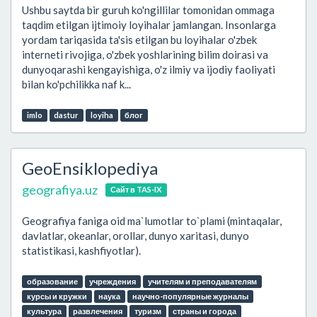
Ushbu saytda bir guruh ko'ngillilar tomonidan ommaga
taqdim etilgan ijtimoiy loyihalar jamlangan. Insonlarga
yordam tariqasida ta'sis etilgan bu loyihalar o'zbek
interneti rivojiga, o'zbek yoshlarining bilim doirasi va
dunyoqarashi kengayishiga, o'z ilmiy va ijodiy faoliyati
bilan ko'pchilikka naf k...
imlo
dastur
loyiha
блог
GeoEnsiklopediya
geografiya.uz
Сайт в TAS-IX
Geografiya faniga oid ma`lumotlar to`plami (mintaqalar,
davlatlar, okeanlar, orollar, dunyo xaritasi, dunyo
statistikasi, kashfiyotlar).
образование
учреждения
учителям и преподавателям
курсы и кружки
наука
научно-популярные журналы
культура
развлечения
туризм
страны и города