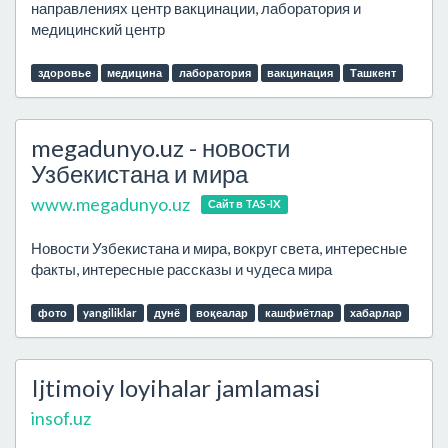
направлениях центр вакцинации, лаборатория и
медицинский центр
здоровье
медицина
лаборатория
вакцинация
Ташкент
megadunyo.uz - новости
Узбекистана и мира
www.megadunyo.uz
Сайт в TAS-IX
Новости Узбекистана и мира, вокруг света, интересные
факты, интересные рассказы и чудеса мира
фото
yangiliklar
дунё
воқеалар
кашфиётлар
хабарлар
Ijtimoiy loyihalar jamlamasi
insof.uz