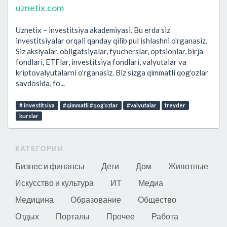
uznetix.com
Uznetix – investitsiya akademiyasi. Bu erda siz
investitsiyalar orqali qanday qilib pul ishlashni o'rganasiz.
Siz aksiyalar, obligatsiyalar, fyucherslar, optsionlar, birja
fondlari, ETFlar, investitsiya fondlari, valyutalar va
kriptovalyutalarni o'rganasiz. Biz sizga qimmatli qog'ozlar
savdosida, fo...
# investitsiya
#qimmatli #qog'ozlar
#valyutalar
treyder
kurslar
КАТЕГОРИИ
Бизнес и финансы
Дети
Дом
Животные
Искусство и культура
ИТ
Медиа
Медицина
Образование
Общество
Отдых
Порталы
Прочее
Работа