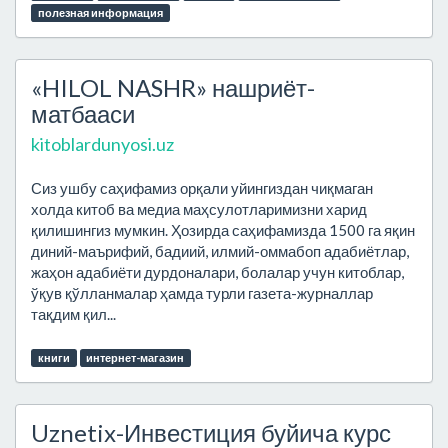
полезная информация
«HILOL NASHR» нашриёт-
матбааси
kitoblardunyosi.uz
Сиз ушбу саҳифамиз орқали уйингиздан чиқмаган
холда китоб ва медиа маҳсулотларимизни харид
қилишингиз мумкин. Ҳозирда саҳифамизда 1500 га яқин
диний-маърифий, бадиий, илмий-оммабоп адабиётлар,
жаҳон адабиёти дурдоналари, болалар учун китоблар,
ўқув қўлланмалар ҳамда турли газета-журналлар
тақдим қил...
книги
интернет-магазин
Uznetix-Инвестиция буйича курс