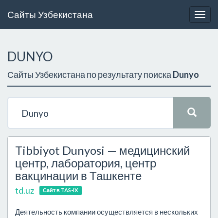
Сайты Узбекистана
Togg
navig
DUNYO
Сайты Узбекистана по результату поиска
Dunyo
Tibbiyot Dunyosi — медицинский
центр, лаборатория, центр
вакцинации в Ташкенте
td.uz
Сайт в TAS-IX
Деятельность компании осуществляется в нескольких