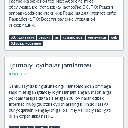
настройка офисной техники; Абонементное
обслуживание; Установка/настройка ОС, ПО; Ремонт,
заправка офисной техники; Решения для Internet-cafe;
Разработка ПО; Восстановление утерянной
информации...
обслуживание
ремонт
ит
компьютеры
оргтехники
web
3d моделирование
Ijtimoiy loyihalar jamlamasi
insof.uz
Ushbu saytda bir guruh ko'ngillilar tomonidan ommaga
taqdim etilgan ijtimoiy loyihalar jamlangan. Insonlarga
yordam tariqasida ta'sis etilgan bu loyihalar o'zbek
interneti rivojiga, o'zbek yoshlarining bilim doirasi va
dunyoqarashi kengayishiga, o'z ilmiy va ijodiy faoliyati
bilan ko'pchilikka naf k...