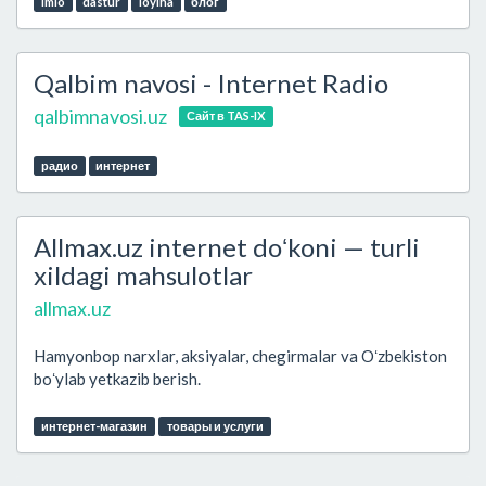
imlo
dastur
loyiha
блог
Qalbim navosi - Internet Radio
qalbimnavosi.uz
Сайт в TAS-IX
радио
интернет
Allmax.uz internet doʻkoni — turli
xildagi mahsulotlar
allmax.uz
Hamyonbop narxlar, aksiyalar, chegirmalar va Oʻzbekiston
boʻylab yetkazib berish.
интернет-магазин
товары и услуги