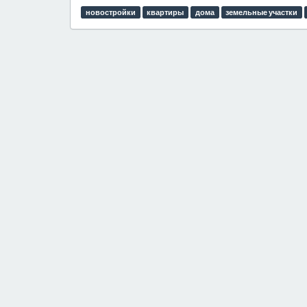
новостройки
квартиры
дома
земельные участки