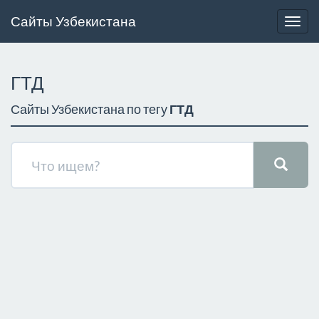
Сайты Узбекистана
Togg
navig
ГТД
Сайты Узбекистана по тегу
ГТД