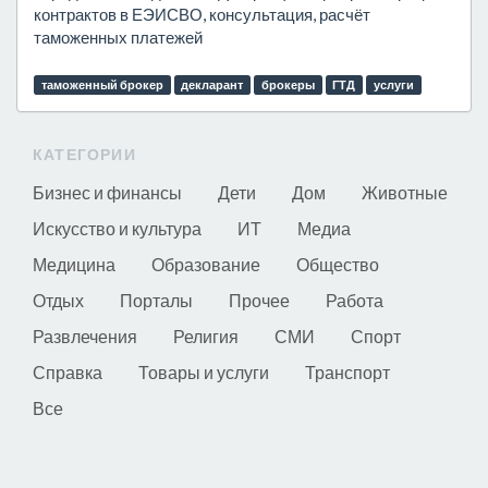
контрактов в ЕЭИСВО, консультация, расчёт
таможенных платежей
таможенный брокер
декларант
брокеры
ГТД
услуги
КАТЕГОРИИ
Бизнес и финансы
Дети
Дом
Животные
Искусство и культура
ИТ
Медиа
Медицина
Образование
Общество
Отдых
Порталы
Прочее
Работа
Развлечения
Религия
СМИ
Спорт
Справка
Товары и услуги
Транспорт
Все