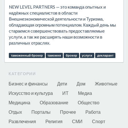
NEW LEVEL PARTNERS — это команда опытных и
надёжных специалистов в области
Внешнеэкономической деятельности и Туризма,
обладающая огромным потенциалом. Каждый день мы
стараемся совершенствовать предоставляемые
услуги, а так же расширять наши возможности в
различных отраслях.
таможенный брокер
таможня
брокер
услуги
декларант
КАТЕГОРИИ
Бизнес и финансы
Дети
Дом
Животные
Искусство и культура
ИТ
Медиа
Медицина
Образование
Общество
Отдых
Порталы
Прочее
Работа
Развлечения
Религия
СМИ
Спорт