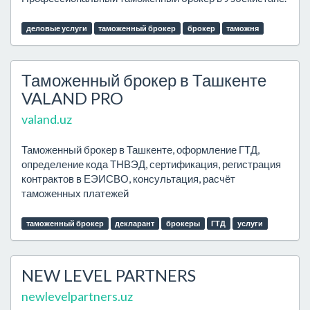
деловые услуги
таможенный брокер
брокер
таможня
Таможенный брокер в Ташкенте
VALAND PRO
valand.uz
Таможенный брокер в Ташкенте, оформление ГТД,
определение кода ТНВЭД, сертификация, регистрация
контрактов в ЕЭИСВО, консультация, расчёт
таможенных платежей
таможенный брокер
декларант
брокеры
ГТД
услуги
NEW LEVEL PARTNERS
newlevelpartners.uz