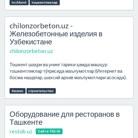
toshkent
тошкентликлар
chilonzorbeton.uz -
Железобетонные изделия в
Узбекистане
chilonzorbeton.uz
Тошкент шаҳри ва унинг тарихи ҳамда машҳур
тошкентликлар тўғрисида маълумотлар (Интернет ва
босма нашрлар, шахсий архив маълумотлари асосида).
бизнес
строительство
Оборудование для ресторанов в
Ташкенте
restob.uz
Сайт в TAS-IX