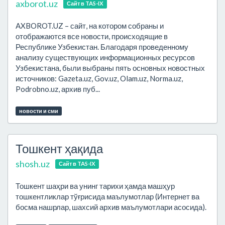
axborot.uz
Сайт в TAS-IX
AXBOROT.UZ – сайт, на котором собраны и
отображаются все новости, происходящие в
Республике Узбекистан. Благодаря проведенному
анализу существующих информационных ресурсов
Узбекистана, были выбраны пять основных новостных
источников: Gazeta.uz, Gov.uz, Olam.uz, Norma.uz,
Podrobno.uz, архив пуб...
новости и сми
Тошкент ҳақида
shosh.uz
Сайт в TAS-IX
Тошкент шаҳри ва унинг тарихи ҳамда машҳур
тошкентликлар тўғрисида маълумотлар (Интернет ва
босма нашрлар, шахсий архив маълумотлари асосида).