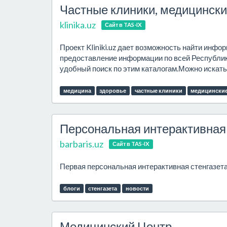
Частные клиники, медицински
klinika.uz
Сайт в TAS-IX
Проект Kliniki.uz дает возможность найти инфо
предоставление информации по всей Республике
удобный поиск по этим каталогам.Можно искать
медицина
здоровье
частные клиники
медицинские
Персональная интерактивная 
barbaris.uz
Сайт в TAS-IX
Первая персональная интерактивная стенгазета 
блоги
стенгазета
новости
Медицинский Центр