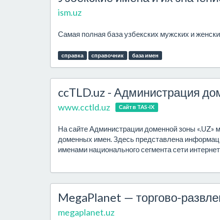
ism.uz
Самая полная база узбекских мужских и женски
справка
справочник
база имен
ccTLD.uz - Администрация до
www.cctld.uz
Сайт в TAS-IX
На сайте Администрации доменной зоны «.UZ»
доменных имен. Здесь представлена информац
именами национального сегмента сети интернет.
MegaPlanet — торгово-развле
megaplanet.uz