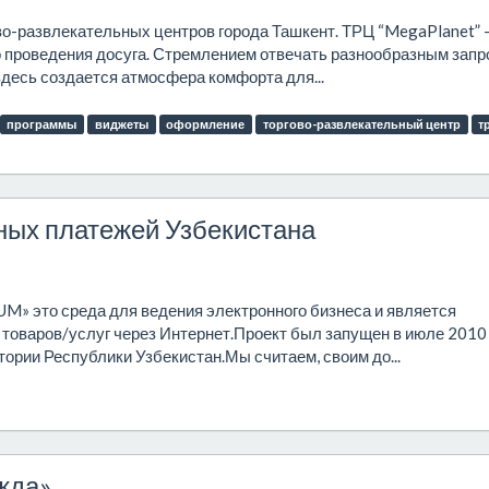
во-развлекательных центров города Ташкент. ТРЦ “MegaPlanet” 
то проведения досуга. Стремлением отвечать разнообразным зап
десь создается атмосфера комфорта для...
программы
виджеты
оформление
торгово-развлекательный центр
т
ых платежей Узбекистана
» это среда для ведения электронного бизнеса и является
товаров/услуг через Интернет.Проект был запущен в июле 2010 
ории Республики Узбекистан.Мы считаем, своим до...
жда»