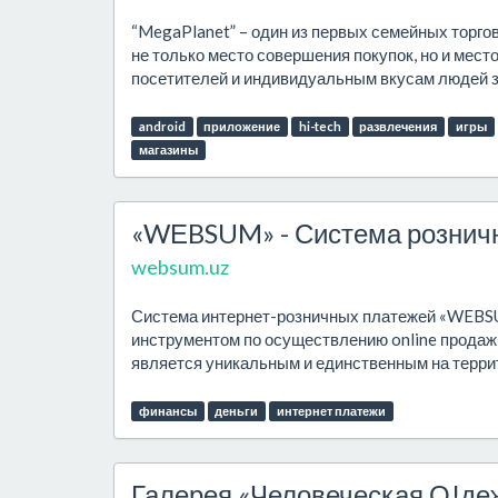
“MegaPlanet” – один из первых семейных торго
не только место совершения покупок, но и мес
посетителей и индивидуальным вкусам людей з
android
приложение
hi-tech
развлечения
игры
магазины
«WЕBSUM» - Система розничн
websum.uz
Система интернет-розничных платежей «WEBSUM
инструментом по осуществлению online продаж 
является уникальным и единственным на террит
финансы
деньги
интернет платежи
Галерея «Человеческая О!де