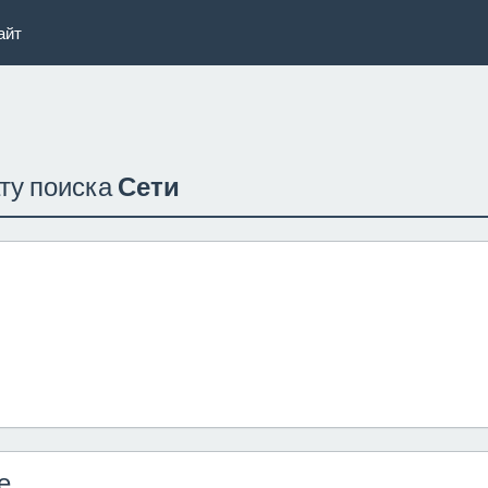
айт
ату поиска
Сети
е