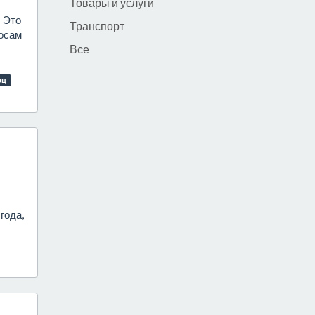
Товары и услуги
- Это
Транспорт
росам
Все
рц
года,