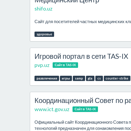
shifo.uz
Сайт для посетителей частных медицинских кл
здоровье
Игровой портал в сети TAS-IX
pvp.uz
Сайт в TAS-IX
развлечения
игры
samp
gta
cs
counter-strike
Координационный Совет по р
www.ict.gov.uz
Сайт в TAS-IX
Официальный сайт Координационного Совета 
технологий предназначен для ознакомления по