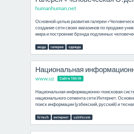
humanhuman.net
Основной целью развития галереи «Человеческ
создание сети своих магазинов по продаже уни
мира и построение брэнда подлинных человече
мода
галерея
одежда
Национальная информационн
www.uz
Сайт в TAS-IX
Национальная информационно-поисковая систе
национального сегмента сети Интернет. Осно
поиск информации (узбекский, русский) и тесн
hi-tech
интернет
uzinfocom