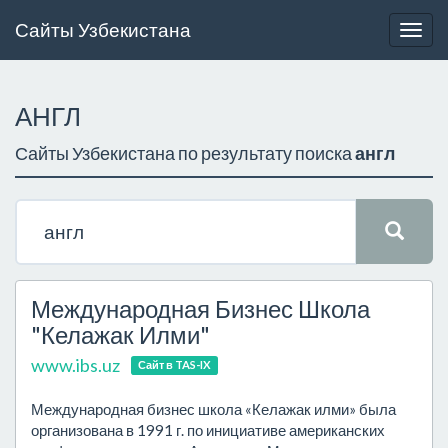
Сайты Узбекистана
Togg
navig
АНГЛ
Сайты Узбекистана по результату поиска
англ
Международная Бизнес Школа
"Келажак Илми"
www.ibs.uz
Сайт в TAS-IX
Международная бизнес школа «Келажак илми» была
организована в 1991 г. по инициативе американских