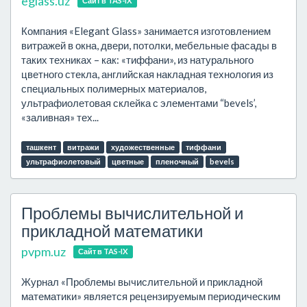
eglass.uz
Сайт в TAS-IX
Компания «Elegant Glass» занимается изготовлением
витражей в окна, двери, потолки, мебельные фасады в
таких техниках – как: «тиффани», из натурального
цветного стекла, английская накладная технология из
специальных полимерных материалов,
ультрафиолетовая склейка с элементами “bevels’,
«заливная» тех...
ташкент
витражи
художественные
тиффани
ультрафиолетовый
цветные
пленочный
bevels
Проблемы вычислительной и
прикладной математики
pvpm.uz
Сайт в TAS-IX
Журнал «Проблемы вычислительной и прикладной
математики» является рецензируемым периодическим