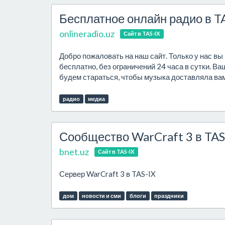
Бесплатное онлайн радио в T
onlineradio.uz
Сайт в TAS-IX
Добро пожаловать на наш сайт. Только у нас в
бесплатно, без ограничений 24 часа в сутки. Ва
будем стараться, чтобы музыка доставляла ва
радио
медиа
Сообщество WarCraft 3 в TAS
bnet.uz
Сайт в TAS-IX
Сервер WarCraft 3 в TAS-IX
дом
новости и сми
блоги
праздники