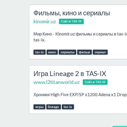
Фильмы, кино и сериалы
kinomir.uz
Сайт в TAS-IX
Мир Кино - Kinomir.uz фильмы и сериалы в tas-
tas-ix.
tas-ix
кино
сериалы
фильм
сериал
Игра Lineage 2 в TAS-IX
www.l2titanworld.uz
Сайт в TAS-IX
Хроники High Five EXP/SP x1200 Adena x1 Drop и
игры
lineage
tas-ix