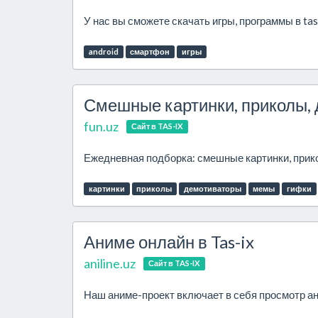
У нас вы сможете скачать игры, программы в tas
android
смартфон
игры
Смешные картинки, приколы, 
fun.uz
Сайт в TAS-IX
Ежедневная подборка: смешные картинки, прико
картинки
приколы
демотиваторы
мемы
гифки
Аниме онлайн в Tas-ix
aniline.uz
Сайт в TAS-IX
Наш аниме-проект включает в себя просмотр ан