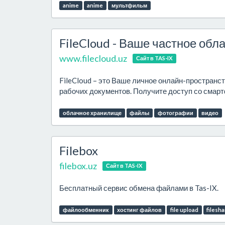
anime
anime
мультфильм
FileCloud - Ваше частное обла
www.filecloud.uz
Сайт в TAS-IX
FileCloud – это Ваше личное онлайн-пространс
рабочих документов. Получите доступ со смарт
облачное хранилище
файлы
фотографии
видео
Filebox
filebox.uz
Сайт в TAS-IX
Бесплатный сервис обмена файлами в Tas-IX.
файлообменник
хостинг файлов
file upload
filesh