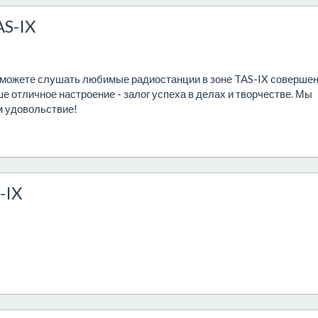
AS-IX
ы можете слушать любимые радиостанции в зоне TAS-IX соверше
ше отличное настроение - залог успеха в делах и творчестве. Мы
м удовольствие!
-IX