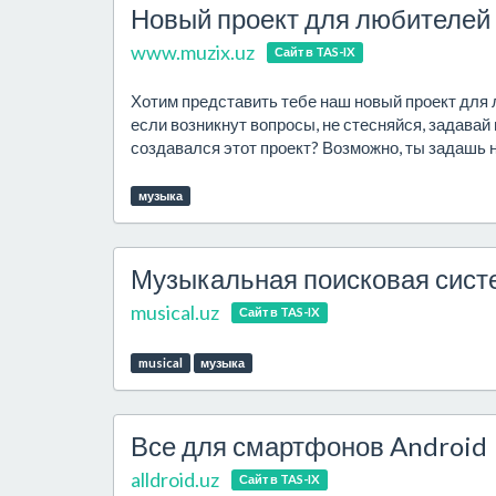
Новый проект для любителей
www.muzix.uz
Сайт в TAS-IX
Хотим представить тебе наш новый проект для 
если возникнут вопросы, не стесняйся, задавай 
создавался этот проект? Возможно, ты задашь на
музыка
Музыкальная поисковая систе
musical.uz
Сайт в TAS-IX
musical
музыка
Все для смартфонов Android
alldroid.uz
Сайт в TAS-IX