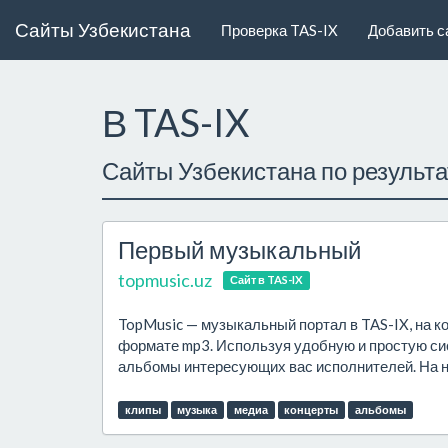
Сайты Узбекистана
Проверка TAS-IX
Добавить с
В TAS-IX
Сайты Узбекистана по результ
Первый музыкальный
topmusic.uz
Сайт в TAS-IX
TopMusic — музыкальный портал в TAS-IX, на к
формате mp3. Используя удобную и простую сис
альбомы интересующих вас исполнителей. На н
клипы
музыка
медиа
концерты
альбомы