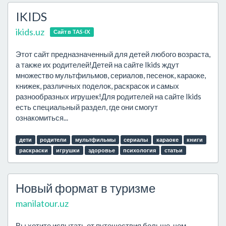
IKIDS
ikids.uz
Сайт в TAS-IX
Этот сайт предназначенный для детей любого возраста,
а также их родителей!Детей на сайте Ikids ждут
множество мультфильмов, сериалов, песенок, караоке,
книжек, различных поделок, раскрасок и самых
разнообразных игрушек!Для родителей на сайте Ikids
есть специальный раздел, где они смогут
ознакомиться...
дети
родители
мультфильмы
сериалы
караоке
книги
раскраски
игрушки
здоровье
психология
статьи
Новый формат в туризме
manilatour.uz
Вы хотите испытать от путешествия больше, чем