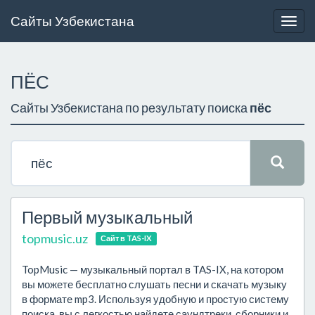
Сайты Узбекистана
Togg
navig
ПЁС
Сайты Узбекистана по результату поиска
пёс
Первый музыкальный
topmusic.uz
Сайт в TAS-IX
TopMusic — музыкальный портал в TAS-IX, на котором
вы можете бесплатно слушать песни и скачать музыку
в формате mp3. Используя удобную и простую систему
поиска, вы с легкостью найдете саундтреки, сборники и