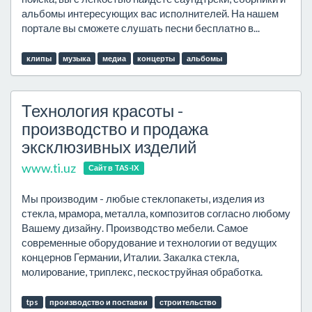
альбомы интересующих вас исполнителей. На нашем
портале вы сможете слушать песни бесплатно в...
клипы
музыка
медиа
концерты
альбомы
Технология красоты -
производство и продажа
эксклюзивных изделий
www.ti.uz
Сайт в TAS-IX
Мы производим - любые стеклопакеты, изделия из
стекла, мрамора, металла, композитов согласно любому
Вашему дизайну. Производство мебели. Самое
современные оборудование и технологии от ведущих
концернов Германии, Италии. Закалка стекла,
молирование, триплекс, пескоструйная обработка.
tps
производство и поставки
строительство