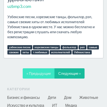
uzbmp3.com
Узбекские песни, хорезмские танцы, фольклор, рэп,
самые свежие хиты от любимых исполнителей
Узбекистана в одном месте. У нас можно бесплатно и
без регистрации слушать или скачать любую
композицию.
узбекские песни
хорезмские танцы
фольклор
реп
самые
свежие
хиты
т любимых
исполнителей
Узбекистана
« Предыдущие
Следующие »
КАТЕГОРИИ
Бизнес и финансы
Дети
Дом
Животные
Искусство и культура
ИТ
Медиа