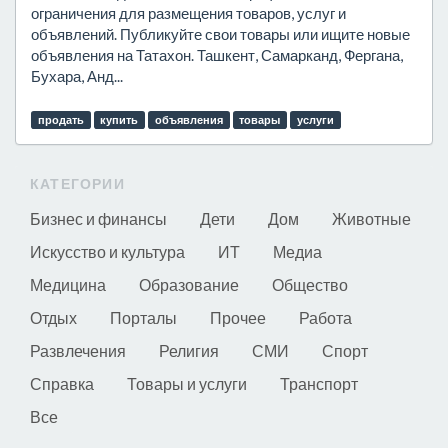
ограничения для размещения товаров, услуг и
объявлений. Публикуйте свои товары или ищите новые
объявления на Татахон. Ташкент, Самарканд, Фергана,
Бухара, Анд...
продать
купить
объявления
товары
услуги
КАТЕГОРИИ
Бизнес и финансы
Дети
Дом
Животные
Искусство и культура
ИТ
Медиа
Медицина
Образование
Общество
Отдых
Порталы
Прочее
Работа
Развлечения
Религия
СМИ
Спорт
Справка
Товары и услуги
Транспорт
Все