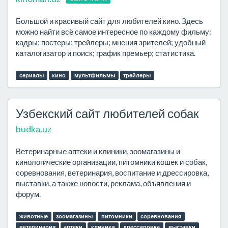
Большой и красивый сайт для любителей кино. Здесь
можно найти всё самое интересное по каждому фильму:
кадры; постеры; трейлеры; мнения зрителей; удобный
каталогизатор и поиск; график премьер; статистика.
сериалы
кино
мультфильмы
трейлеры
Узбекский сайт любителей собак
budka.uz
Ветеринарные аптеки и клиники, зоомагазины и
кинологические организации, питомники кошек и собак,
соревнования, ветеринария, воспитание и дрессировка,
выставки, а также новости, реклама, объявления и
форум.
животные
зоомагазины
питомники
соревнования
ветеринария
аптеки
клиники
дрессировка
выставки