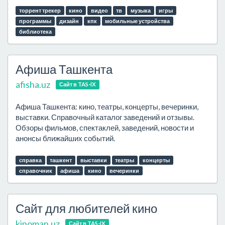
торрент трекер
кино
видео
тв
музыка
игры
программы
дизайн
кпк
мобильные устройства
библиотека
Афиша Ташкента
afisha.uz
Сайт в TAS-IX
Афиша Ташкента: кино, театры, концерты, вечеринки,
выставки. Справочный каталог заведений и отзывы.
Обзоры фильмов, спектаклей, заведений, новости и
анонсы ближайших событий.
справка
ташкент
выставки
театры
концерты
справочник
афиша
кино
вечеринки
Сайт для любителей кино
kinoman.uz
Сайт в TAS-IX