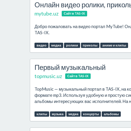
Онлайн видео ролики, приколы
mytube.uz
Сайт в TAS-IX
Добро пожаловать на видео портал MyTube! Онл
TAS-IX.
видео
медиа
ролики
приколы
аниме и клипы
Первый музыкальный
topmusic.uz
Сайт в TAS-IX
TopMusic — музыкальный портал в TAS-IX, на к
формате mp3. Используя удобную и простую сис
альбомы интересующих вас исполнителей. На н
клипы
музыка
медиа
концерты
альбомы