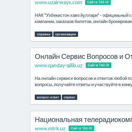
www.uzairways.com
Сайт в TAS-IX
НАК "Узбекистон хаво йуллари" - официаьный 
компании, заказаов билетов, онлайн бронирован
справки
организации
Онлайн Сервис Вопросов и О
www.qanday-qilib.uz
Сайт в TAS-IX
На онлайн сервисе вопросов и ответов любой п
вопросы, получайте ответы и участвуйте в конку
вопрос-ответ
сервис
Национальная телерадиокомп
www.mtrk.uz
Сайт в TAS-IX