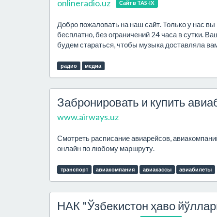
onlineradio.uz
Сайт в TAS-IX
Добро пожаловать на наш сайт. Только у нас в
бесплатно, без ограничений 24 часа в сутки. Ва
будем стараться, чтобы музыка доставляла ва
радио
медиа
Забронировать и купить авиа
www.airways.uz
Смотреть расписание авиарейсов, авиакомпаний
онлайн по любому маршруту.
транспорт
авиакомпания
авиакассы
авиабилеты
НАК "Ўзбекистон ҳаво йўллар