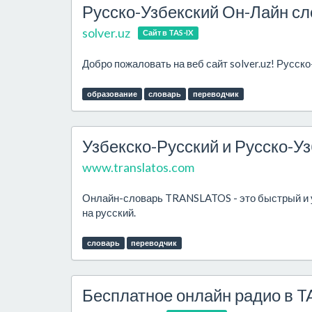
Русско-Узбекский Он-Лайн с
solver.uz
Сайт в TAS-IX
Добро пожаловать на веб сайт solver.uz! Русск
образование
словарь
переводчик
Узбекско-Русский и Русско-У
www.translatos.com
Онлайн-словарь TRANSLATOS - это быстрый и уд
на русский.
словарь
переводчик
Бесплатное онлайн радио в T