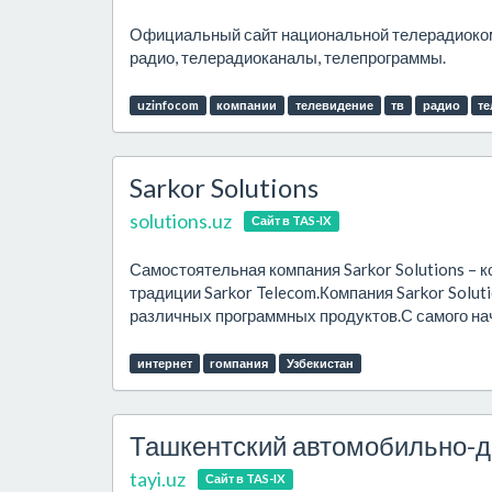
Официальный сайт национальной телерадиокомп
радио, телерадиоканалы, телепрограммы.
uzinfocom
компании
телевидение
тв
радио
т
Sarkor Solutions
solutions.uz
Сайт в TAS-IX
Самостоятельная компания Sarkor Solutions – 
традиции Sarkor Telecom.Компания Sarkor Solut
различных программных продуктов.С самого нач
интернет
rомпания
Узбекистан
Ташкентский автомобильно-д
tayi.uz
Сайт в TAS-IX