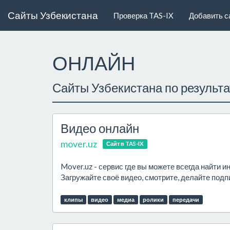
Сайты Узбекистана
Проверка TAS-IX
Добавить с
ОНЛАЙН
Сайты Узбекистана по результ
Видео онлайн
mover.uz
Сайт в TAS-IX
Mover.uz - сервис где вы можете всегда найти и
Загружайте своё видео, смотрите, делайте подп
клипы
видео
медиа
ролики
передачи