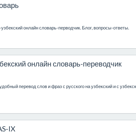
ловарь
о-узбекский онлайн словарь-перводчик. Блог, вопросы-ответы.
збекский онлайн словарь-переводчик
обный перевод слов и фраз с русского на узбекский и с узбекск
AS-IX