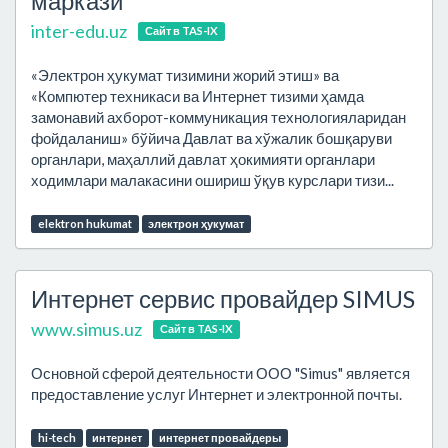
маркази
inter-edu.uz
Сайт в TAS-IX
«Электрон ҳукумат тизимини жорий этиш» ва
«Компютер техникаси ва Интернет тизими ҳамда
замонавий ахборот-коммуникация технологияларидан
фойдаланиш» бўйича Давлат ва хўжалик бошқаруви
органлари, маҳаллий давлат ҳокимияти органлари
ходимлари малакасини ошириш ўқув курслари тизи...
elektron hukumat
электрон ҳукумат
Интернет сервис провайдер SIMUS
www.simus.uz
Сайт в TAS-IX
Основной сферой деятельности ООО "Simus" является
предоставление услуг Интернет и электронной почты.
hi-tech
интернет
интернет провайдеры