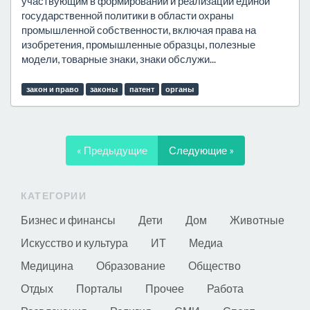
участвующим в формировании и реализации единой
государственной политики в области охраны
промышленной собственности, включая права на
изобретения, промышленные образцы, полезные
модели, товарные знаки, знаки обслужи...
закон и право
законы
патент
органы
« Предыдущие
Следующие »
КАТЕГОРИИ
Бизнес и финансы
Дети
Дом
Животные
Искусство и культура
ИТ
Медиа
Медицина
Образование
Общество
Отдых
Порталы
Прочее
Работа