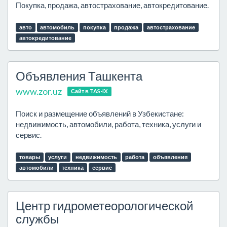
Покупка, продажа, автострахование, автокредитование.
авто
автомобиль
покупка
продажа
автострахование
автокредитование
Объявления Ташкента
www.zor.uz
Сайт в TAS-IX
Поиск и размещение объявлений в Узбекистане:
недвижимость, автомобили, работа, техника, услуги и
сервис.
товары
услуги
недвижимость
работа
объявления
автомобили
техника
сервис
Центр гидрометеорологической
службы