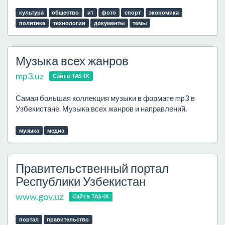
культура
общество
ит
фото
спорт
экономика
политика
технологии
документы
темы
Музыка всех жанров
mp3.uz
Сайт в TAS-IX
Самая большая коллекция музыки в формате mp3 в
Узбекистане. Музыка всех жанров и направлений.
музыка
медиа
Правительственный портал
Республики Узбекистан
www.gov.uz
Сайт в TAS-IX
портал
правительство