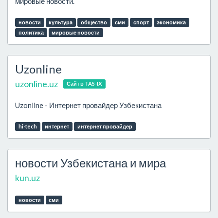
мировые новости.
новости
культура
общество
сми
спорт
экономика
политика
мировые новости
Uzonline
uzonline.uz
Сайт в TAS-IX
Uzonline - Интернет провайдер Узбекистана
hi-tech
интернет
интернет провайдер
новости Узбекистана и мира
kun.uz
новости
сми