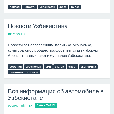
портал
новости
узбекистан
фото
видео
Новости Узбекистана
anons.uz
Новости по направлениям: политика, экономика,
культура, спорт, общество. События, статьи, форум.
Анонсы главных газет и журналов Узбекистана.
события
узбекистан
сми
статьи
спорт
экономика
политика
новости
Вся информация об автомобиле в
Узбекистане
www.bibi.uz
Сайт в TAS-IX